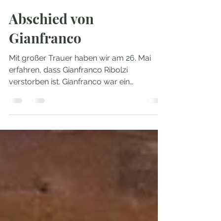
Sieglinde Ivo
27. Mai
2 Min. Lesezeit
Abschied von
Gianfranco
Mit großer Trauer haben wir am 26. Mai
erfahren, dass Gianfranco Ribolzi
verstorben ist. Gianfranco war ein
italienischer FKK-Pionier, der seit seinem
Einstieg in die Bewegung im Jahr 1964 eine
führende Rolle als Aktivist innehatte. Seine
bleibenden Verdienste sind zahlreich. Er
und seine verstorbene Frau Luisa
gründeten 1969 „Le Betulle“, das FKK-Dorf
im Piemont. Er war mehr als 20 Jahre lang
Präsident der FENAIT, des italienischen
Föderationsverbands der Naturisten. In dies