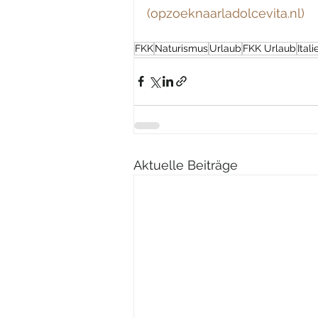
(
opzoeknaarladolcevita.nl
)
FKK
Naturismus
Urlaub
FKK Urlaub
Itali
Aktuelle Beiträge