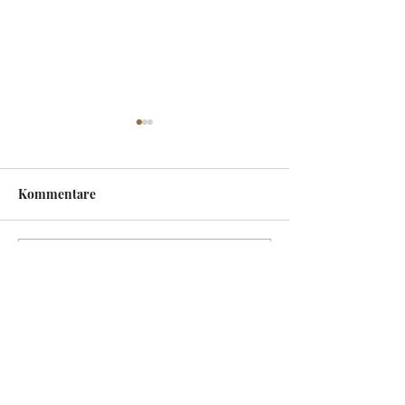
Kommentare
Abschied von Gianfranco
PARIS -
Kommentar verfassen...
Sommeruniversi
Naturismus