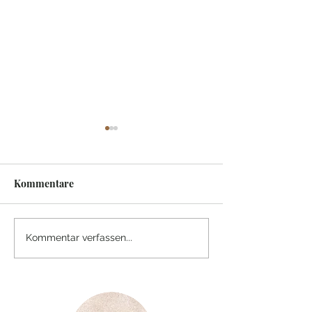
Kommentare
Abschied von Gianfranco
PARIS -
Kommentar verfassen...
Sommeruniversi
Naturismus